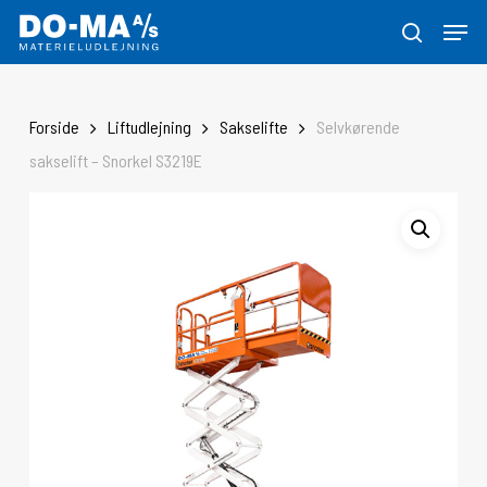
Skip
Menu
to
søg
Close
main
Menu
content
Forside
Liftudlejning
Sakselifte
Selvkørende
sakselift – Snorkel S3219E