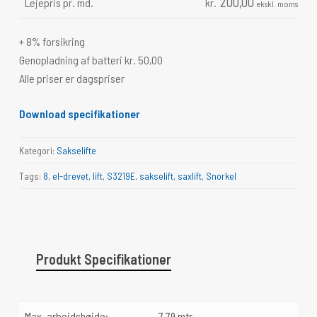
200,00
Lejepris pr. md.
kr.
ekskl. moms
+ 8% forsikring
Genopladning af batteri kr. 50,00
Alle priser er dagspriser
Download specifikationer
Kategori:
Sakselifte
Tags:
8
,
el-drevet
,
lift
,
S3219E
,
sakselift
,
saxlift
,
Snorkel
Produkt Specifikationer
Max. arbejdshøjde:
7,79 mtr.