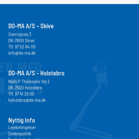
DO-MA A/S – Skive
Sverrigsvej 3
DK-7800 Skive
Tlf.
97 52 84 00
info@do-ma.dk
DO-MA A/S – Holstebro
Niels P. Thomsens Vej 2
DK-7500 Holstebro
Tlf.
97 41 29 00
holstebro@do-ma.dk
Nyttig Info
Lejebetingelser
Cookiepolitik