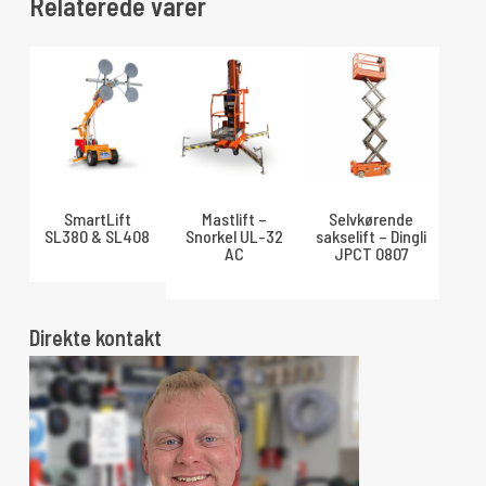
Relaterede varer
SmartLift
Mastlift –
Selvkørende
SL380 & SL408
Snorkel UL-32
sakselift – Dingli
AC
JPCT 0807
Direkte kontakt