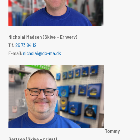
Nicholai Madsen (Skive – Erhverv)
Tlf.
26 73 84 12
E-mail:
nicholai@do-ma.dk
Tommy
Gertsen
(Skive – privat)