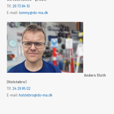
Tlf.
26 73 84 10
E-mail:
tommy@do-ma.dk
Anders Sloth
(Holstebro)
Tlf.
24 29 95 02
E-mail:
holstebro@do-ma.dk