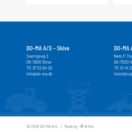
DO-MA A/S – Skive
DO-MA A
Sverrigsvej 3
Niels P. T
DK-7800 Skive
DK-7500 H
Tlf.
97 52 84 00
Tlf.
97 41 2
info@do-ma.dk
holstebro
Artco
© 2026 DO-MA A/S. | Made by