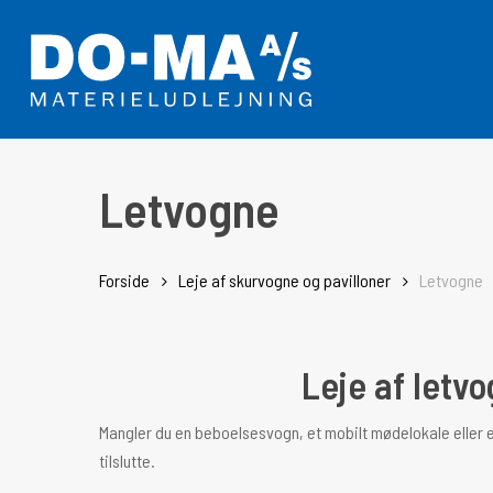
Skip
to
main
content
Letvogne
Forside
Leje af skurvogne og pavilloner
Letvogne
Leje af letv
Mangler du en beboelsesvogn, et mobilt mødelokale eller en
tilslutte.