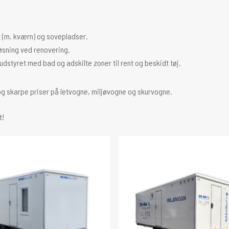
t (m. kværn) og sovepladser.
øsning ved renovering.
udstyret med bad og adskilte zoner til rent og beskidt tøj.
og skarpe priser på letvogne, miljøvogne og skurvogne.
t!