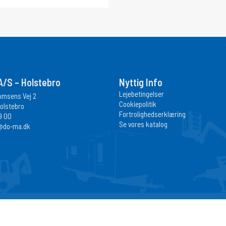
/S – Holstebro
Nyttig Info
Lejebetingelser
homsens Vej 2
Cookiepolitik
olstebro
Fortrolighedserklæring
9 00
Se vores katalog
@do-ma.dk