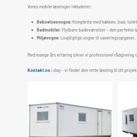
Tryk enter for at søge eller ESC for at lukke
Vores mobile løsninger inkluderer:
Beboelsesvogne
: Komplette med køkken, bad, toile
Badmobiler
: Flytbare badeværelser – den perfekte l
Miljøvogne
: Lovpligtige vogne til saneringsopgaver, 
Med mange års erfaring sikrer vi professionel rådgivning 
Kontakt os
i dag – vi finder den rette løsning til dit projek