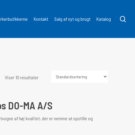
søg
kerbutikkerne
Kontakt
Salg af nyt og brugt
Katalog
Viser 10 resultater
hos DO-MA A/S
tvogne af høj kvalitet, der er nemme at opstille og