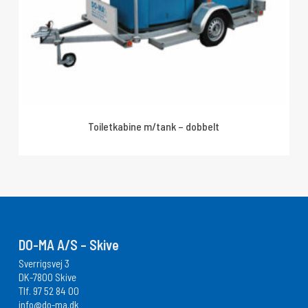
Toiletkabine m/tank – dobbelt
DO-MA A/S – Skive
Sverrigsvej 3
DK-7800 Skive
Tlf.
97 52 84 00
info@do-ma.dk