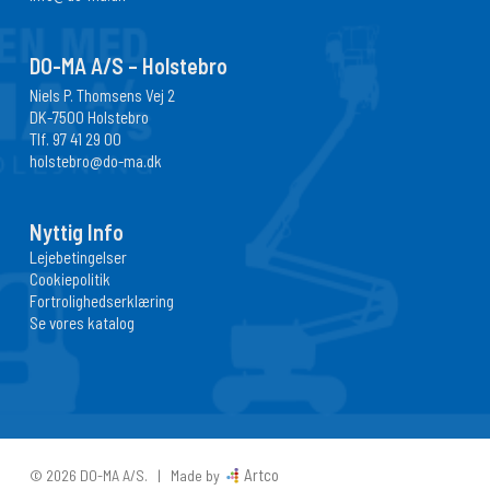
DO-MA A/S – Holstebro
Niels P. Thomsens Vej 2
DK-7500 Holstebro
Tlf.
97 41 29 00
holstebro@do-ma.dk
Nyttig Info
Lejebetingelser
Cookiepolitik
Fortrolighedserklæring
Se vores katalog
Artco
© 2026 DO-MA A/S. | Made by