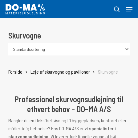
Skip
Menu
to
søg
Close
main
Menu
content
Skurvogne
Forside
Leje af skurvogne og pavilloner
Skurvogne
Professionel skurvognsudlejning til
ethvert behov – DO-MA A/S
Mangler du en fleksibel løsning til byggepladsen, kontoret eller
midlertidig beboelse? Hos DO-MA A/S er vi
specialister i
skurvognsudlejning
. Vi leverer funktionelle vogne af høj