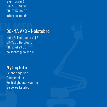
Sverrigsvej 3
DK-7800 Skive
Tlf.
97 52 84 00
info@do-ma.dk
DO-MA A/S – Holstebro
Niels P. Thomsens Vej 2
DK-7500 Holstebro
Tlf.
97 41 29 00
holstebro@do-ma.dk
Nyttig Info
Lejebetingelser
Cookiepolitik
Fortrolighedserklæring
Se vores katalog