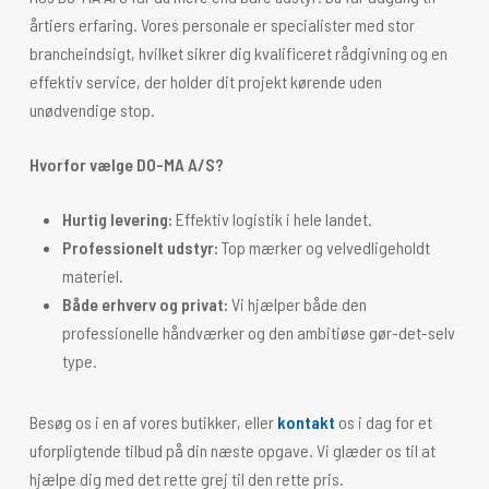
årtiers erfaring. Vores personale er specialister med stor
brancheindsigt, hvilket sikrer dig kvalificeret rådgivning og en
effektiv service, der holder dit projekt kørende uden
unødvendige stop.
Hvorfor vælge DO-MA A/S?
Hurtig levering:
Effektiv logistik i hele landet.
Professionelt udstyr:
Top mærker og velvedligeholdt
materiel.
Både erhverv og privat:
Vi hjælper både den
professionelle håndværker og den ambitiøse gør-det-selv
type.
Besøg os i en af vores butikker, eller
kontakt
os i dag for et
uforpligtende tilbud på din næste opgave. Vi glæder os til at
hjælpe dig med det rette grej til den rette pris.