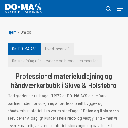
Skip
Menu
to
søg
Close
main
Menu
content
Hjem
»
Om os
Om DO-MA A/S
Hvad laver vi?
Om udlejning af skurvogne og beboelses moduler
Professionel materieludlejning og
håndværkerbutik i Skive & Holstebro
Med rødder helt tilbage til 1972 er
DO-MA A/S
din erfarne
partner inden for udlejning af professionelt bygge- og
håndværksmateriel. Fra vores afdelinger i
Skive og Holstebro
servicerer vi dagligt kunder i hele Midt- og Vestjylland – men vi
leverer naturligvis vores materiel, skurvogne og pavilloner til