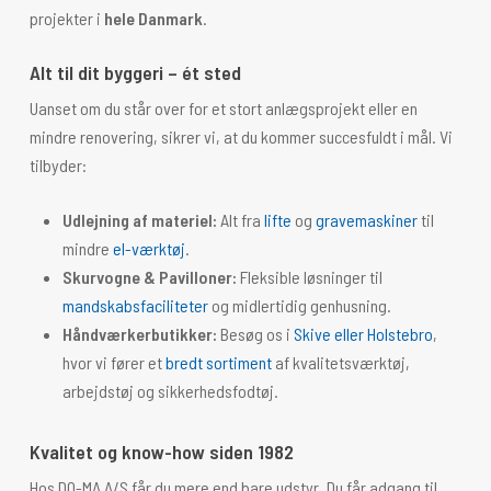
projekter i
hele Danmark
.
Alt til dit byggeri – ét sted
Uanset om du står over for et stort anlægsprojekt eller en
mindre renovering, sikrer vi, at du kommer succesfuldt i mål. Vi
tilbyder:
Udlejning af materiel:
Alt fra
lifte
og
gravemaskiner
til
mindre
el-værktøj
.
Skurvogne & Pavilloner:
Fleksible løsninger til
mandskabsfaciliteter
og midlertidig genhusning.
Håndværkerbutikker:
Besøg os i
Skive eller Holstebro
,
hvor vi fører et
bredt sortiment
af kvalitetsværktøj,
arbejdstøj og sikkerhedsfodtøj.
Kvalitet og know-how siden 1982
Hos DO-MA A/S får du mere end bare udstyr. Du får adgang til