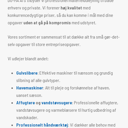
DO-MA A/S tilbyder vi professionel materieludlejning til både
erhverv og private. Vi forener
høj kvalitet
med
konkurrencedygtige priser, så du kan komme i mål med dine
opgaver
uden at gå på kompromis
med udstyret.
Vores sortiment er sammensat til at dække alt fra små gør-det-
selv opgaver til store entrepriseopgaver.
Vi udlejer blandt andet:
Gulvslibere
: Effektive maskiner til nænsom og grundig
slibning af alle gulvtyper.
Havemaskiner
: Alt til pleje og forskønnelse af haven,
uanset sæson.
Affugtere
og
vandstøvsugere
: Professionelle affugtere,
vandstøvsugere og varmeblæsere til hurtig udbedring af
vandskader.
Professionelt håndværktøj
: Vi dækker alle behov med