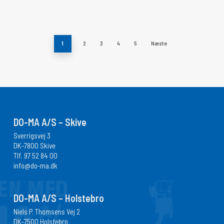
1
2
3
4
5
Næste
DO-MA A/S – Skive
Sverrigsvej 3
DK-7800 Skive
Tlf.
97 52 84 00
info@do-ma.dk
DO-MA A/S – Holstebro
Niels P. Thomsens Vej 2
DK-7500 Holstebro