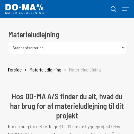
Skip
Menu
to
søg
Close
main
Menu
content
Materieludlejning
Forside
Materieludlejning
Materieludlejning
Hos DO-MA A/S finder du alt, hvad du
har brug for af materieludlejning til dit
projekt
Har du brug for det rette grej til dit næste byggeprojekt? Hos