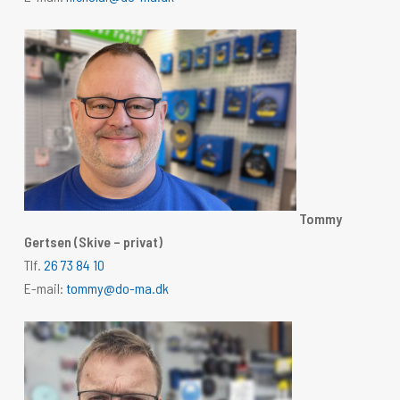
Tommy
Gertsen
(Skive – privat)
Tlf.
26 73 84 10
E-mail:
tommy@do-ma.dk