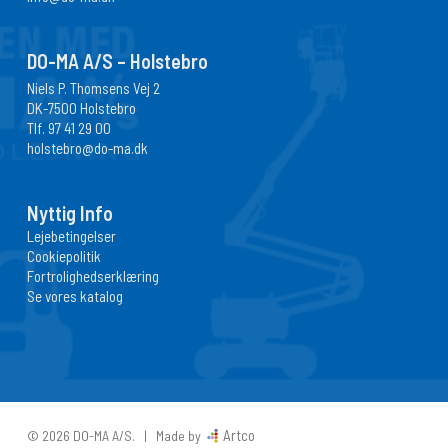
DO-MA A/S – Holstebro
Niels P. Thomsens Vej 2
DK-7500 Holstebro
Tlf.
97 41 29 00
holstebro@do-ma.dk
Nyttig Info
Lejebetingelser
Cookiepolitik
Fortrolighedserklæring
Se vores katalog
Artco
© 2026 DO-MA A/S. | Made by