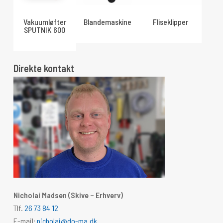
Vakuumløfter
Blandemaskine
Fliseklipper
SPUTNIK 600
Direkte kontakt
Nicholai Madsen (Skive – Erhverv)
Tlf.
26 73 84 12
E-mail:
nicholai@do-ma.dk