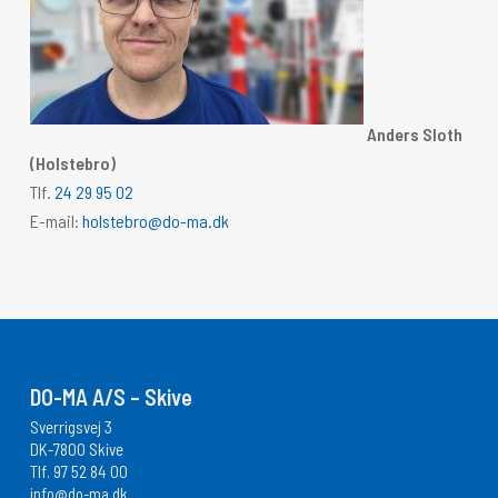
Anders Sloth
(Holstebro)
Tlf.
24 29 95 02
E-mail:
holstebro@do-ma.dk
DO-MA A/S – Skive
Sverrigsvej 3
DK-7800 Skive
Tlf.
97 52 84 00
info@do-ma.dk