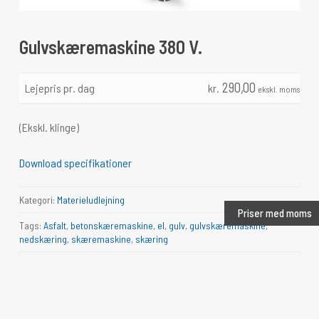
Gulvskæremaskine 380 V.
290,00
Lejepris pr. dag
kr.
ekskl. moms
(Ekskl. klinge)
Download specifikationer
Kategori:
Materieludlejning
Priser med moms
Tags:
Asfalt
,
betonskæremaskine
,
el
,
gulv
,
gulvskæremaskine
,
nedskæring
,
skæremaskine
,
skæring