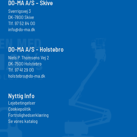
DO-MA A/S – Skive
Sverrigsvej 3
DK-7800 Skive
Tlf.
97 52 84 00
info@do-ma.dk
DO-MA A/S – Holstebro
Niels P. Thomsens Vej 2
DK-7500 Holstebro
Tlf.
97 41 29 00
holstebro@do-ma.dk
Nyttig Info
Lejebetingelser
Cookiepolitik
Fortrolighedserklæring
Se vores katalog