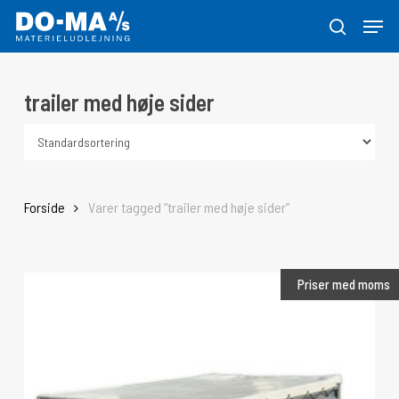
Skip
Menu
to
søg
Close
main
Menu
content
trailer med høje sider
Forside
Varer tagged “trailer med høje sider”
Priser med moms