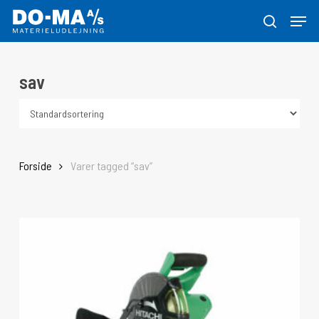
Skip
Menu
to
søg
Close
main
Menu
content
sav
Forside
Varer tagged “sav”