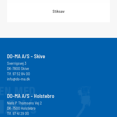
Stiksav
DO-MA A/S – Skive
Sverrigsvej 3
DK-7800 Skive
Tlf.
97 52 84 00
info@do-ma.dk
DO-MA A/S – Holstebro
Niels P. Thomsens Vej 2
DK-7500 Holstebro
Tlf.
97 41 29 00