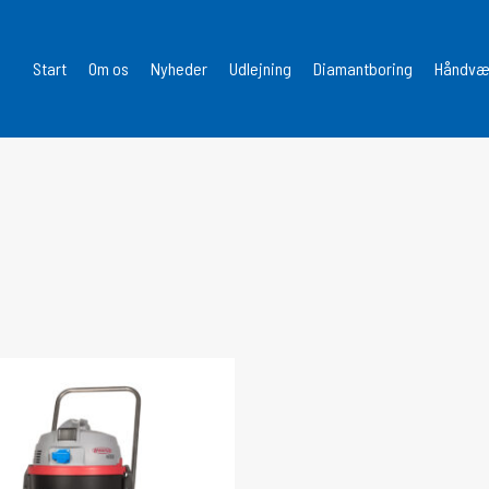
Start
Om os
Nyheder
Udlejning
Diamantboring
Håndvær