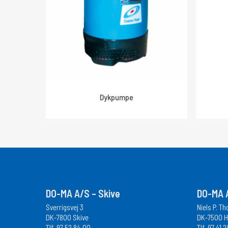
Dykpumpe
DO-MA A/S – Skive
DO-MA A
Sverrigsvej 3
Niels P. T
DK-7800 Skive
DK-7500 H
Tlf.
97 52 84 00
Tlf.
97 41 2