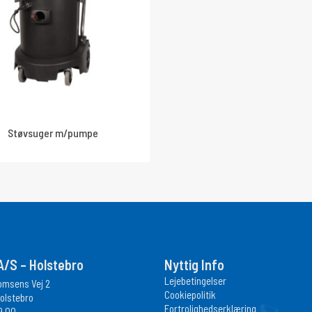
Støvsuger m/pumpe
/S – Holstebro
Nyttig Info
Lejebetingelser
homsens Vej 2
Cookiepolitik
olstebro
Fortrolighedserklæring
9 00