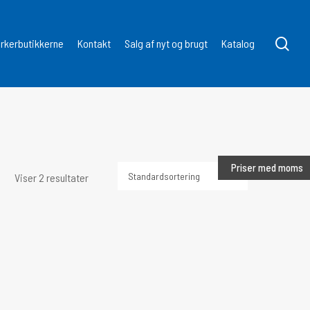
søg
kerbutikkerne
Kontakt
Salg af nyt og brugt
Katalog
Priser med moms
Viser 2 resultater