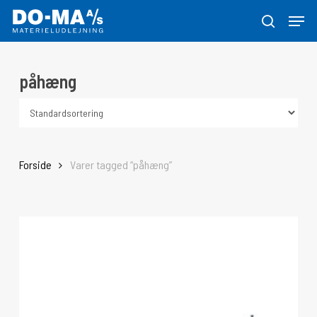
Skip
Menu
to
søg
Close
main
Menu
content
påhæng
Forside
Varer tagged “påhæng”