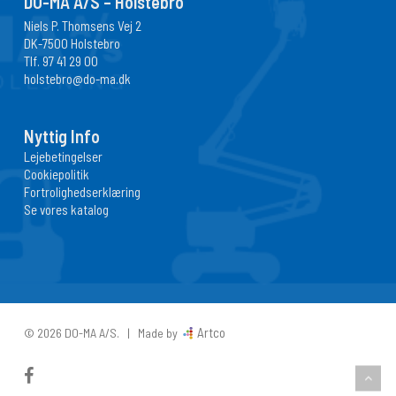
DO-MA A/S – Holstebro
Niels P. Thomsens Vej 2
DK-7500 Holstebro
Tlf.
97 41 29 00
holstebro@do-ma.dk
Nyttig Info
Lejebetingelser
Cookiepolitik
Fortrolighedserklæring
Se vores katalog
Artco
© 2026 DO-MA A/S. | Made by
facebook