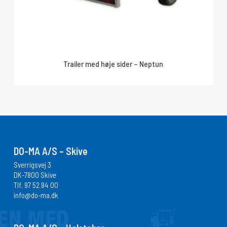
Trailer med høje sider – Neptun
DO-MA A/S – Skive
Sverrigsvej 3
DK-7800 Skive
Tlf.
97 52 84 00
info@do-ma.dk