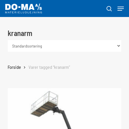
Skip
Menu
to
søg
Close
main
Menu
content
kranarm
Forside
Varer tagged “kranarm”