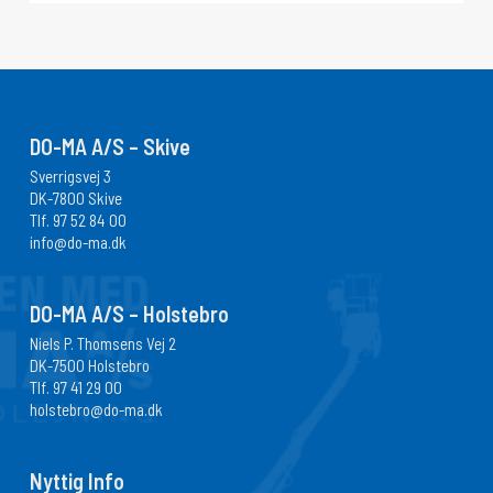
DO-MA A/S – Skive
Sverrigsvej 3
DK-7800 Skive
Tlf.
97 52 84 00
info@do-ma.dk
DO-MA A/S – Holstebro
Niels P. Thomsens Vej 2
DK-7500 Holstebro
Tlf.
97 41 29 00
holstebro@do-ma.dk
Nyttig Info