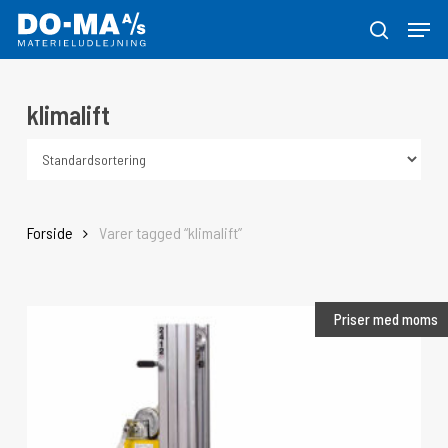
Skip
Menu
to
søg
Close
main
Menu
content
klimalift
Forside
Varer tagged “klimalift”
Priser med moms