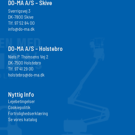
DO-MA A/S – Skive
Sverrigsvej 3
DK-7800 Skive
Tlf.
97 52 84 00
info@do-ma.dk
DO-MA A/S – Holstebro
Niels P. Thomsens Vej 2
DK-7500 Holstebro
Tlf.
97 41 29 00
holstebro@do-ma.dk
Nyttig Info
Lejebetingelser
Cookiepolitik
Fortrolighedserklæring
Se vores katalog