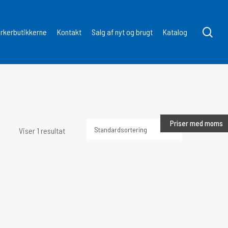
søg
kerbutikkerne
Kontakt
Salg af nyt og brugt
Katalog
Priser med moms
Viser 1 resultat