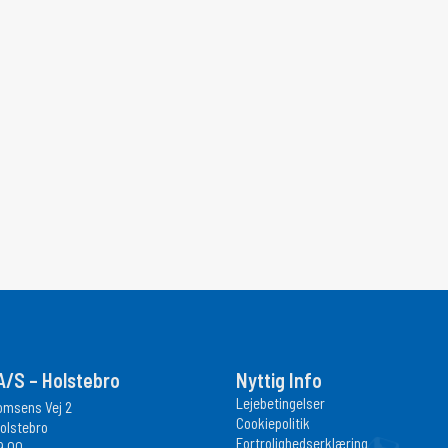
/S – Holstebro
Nyttig Info
Lejebetingelser
homsens Vej 2
Cookiepolitik
olstebro
Fortrolighedserklæring
9 00