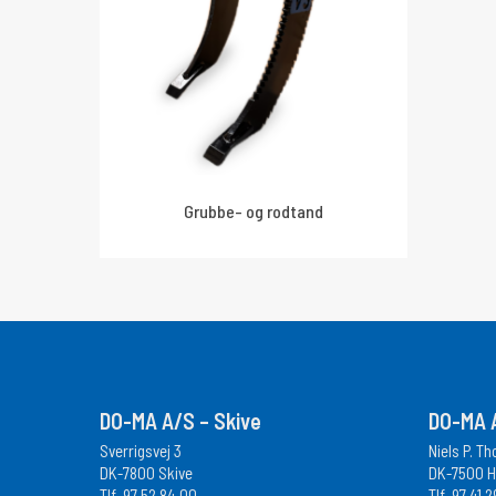
Grubbe- og rodtand
DO-MA A/S – Skive
DO-MA A
Sverrigsvej 3
Niels P. T
DK-7800 Skive
DK-7500 H
Tlf.
97 52 84 00
Tlf.
97 41 2