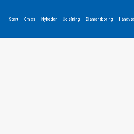
Start
Om os
Nyheder
Udlejning
Diamantboring
Håndvær