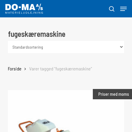
Skip
Menu
to
søg
Close
main
Menu
content
fugeskæremaskine
Forside
Varer tagged “fugeskæremaskine”
Priser med moms