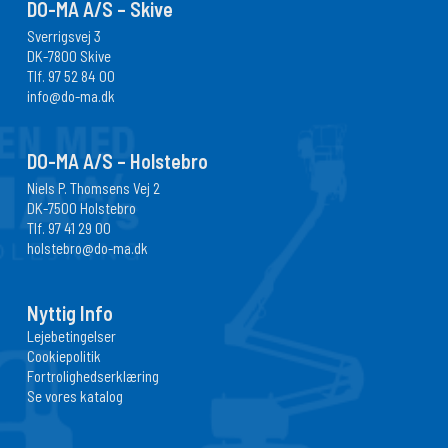
DO-MA A/S – Skive
Sverrigsvej 3
DK-7800 Skive
Tlf.
97 52 84 00
info@do-ma.dk
DO-MA A/S – Holstebro
Niels P. Thomsens Vej 2
DK-7500 Holstebro
Tlf.
97 41 29 00
holstebro@do-ma.dk
Nyttig Info
Lejebetingelser
Cookiepolitik
Fortrolighedserklæring
Se vores katalog