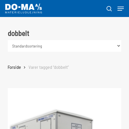
Skip
Menu
to
søg
Close
main
Menu
content
dobbelt
Forside
Varer tagged “dobbelt”