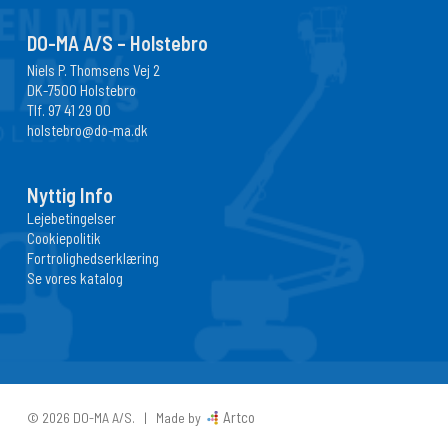
DO-MA A/S – Holstebro
Niels P. Thomsens Vej 2
DK-7500 Holstebro
Tlf.
97 41 29 00
holstebro@do-ma.dk
Nyttig Info
Lejebetingelser
Cookiepolitik
Fortrolighedserklæring
Se vores katalog
Artco
© 2026 DO-MA A/S. | Made by