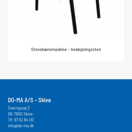
Stenskæremaskine – belægningssten
DO-MA A/S – Skive
Sverrigsvej 3
DK-7800 Skive
Tlf.
97 52 84 00
info@do-ma.dk