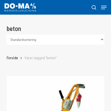
Skip
Menu
to
søg
Close
main
Menu
content
beton
Forside
Varer tagged “beton”